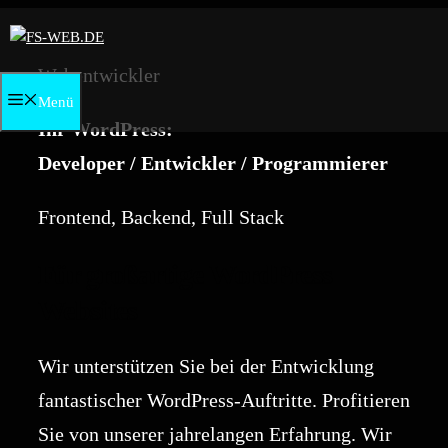
Zum
Inhalt
Webentwickler
springen
Menü
Ihr WordPress:
Developer / Entwickler / Programmierer
Frontend, Backend, Full Stack
Für großartige WordPress
Websites
Wir unterstützen Sie bei der Entwicklung
fantastischer WordPress-Auftritte. Profitieren
Sie von unserer jahrelangen Erfahrung. Wir